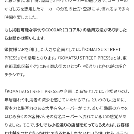
と思います。 私自身、認識されやすいマーカーの選び方や、ユーザーの
かざし方を想定したマーカーの分割の仕方・登録には、慣れるまで少々
時間を要しました。
もし掲載可能な事例やCOCOAR（ココアル）の活用方法がありました
らお聞かせ願いします。
須賀様：
ARを利用した大きな企画としては、『KOMATSU STREET
PRESS』での活用となります。 『KOMATSU STREET PRESS』とは、東
京都葛飾区新小岩にある商店街のひとつ「小松通り」と各店舗の紹介
チラシです。
『KOMATSU STREET PRESS』を企画した背景としては、小松通りの若
年層離れや利用者の減少を感じていたからです。 というのも、近隣に、
資本力と集客力のある大手有名スーパーができ、若い年齢層の方々を
はじめ多くのお客様が、その有名スーパーへ流れているとの感覚があ
りました。 そこで、
少しでも小松通りの店舗を知ってもらえれば、お客様
と店舗をつなぐきっかけにできるかもしれないという想いから、チラシ