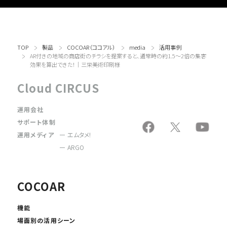
TOP
製品
COCOAR（ココアル）
media
活用事例
AR付きの地域の商店街のチラシを提案すると、通常時の約1.5～2倍の集客
効果を算出できた！｜三栄美術印刷様
Cloud CIRCUS
運用会社
サポート体制
運用メディア
エムタメ!
ARGO
COCOAR
機能
場面別の活用シーン