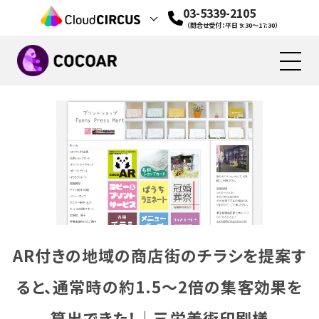
03-5339-2105
（問合せ受付：平日 9:30～17:30）
無料で始める
機能
資料ダウンロード
活用シーン
料金
活用事例
AR付きの地域の商店街のチラシを提案す
お役立ち情報
ると、通常時の約1.5～2倍の集客効果を
お問い合わせ
算出できた！｜三栄美術印刷様