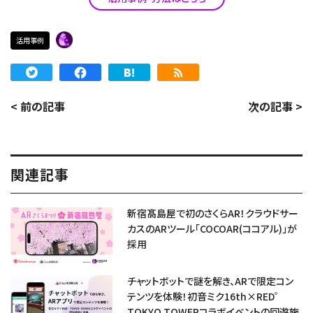
活用事例
< 前の記事
次の記事 >
関連記事
新宿髙島屋で初のさくらAR！クラウドサー
カスのARツール「COCOAR(ココアル)」が
採用
チャットボットで謎を解き、ARで限定コン
テンツを体験！初音ミク16th×RED゜
TOKYO TOWERコラボイベントの回遊施