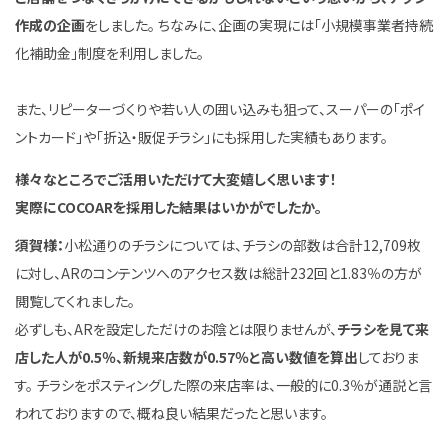
作成の企画
をしました。 ちなみに、企画の実現には「小規模事業者持続
化補助金」制度を利用しました。
また、リピーターづくりや若い人の囲い込みも狙って、スーパーの「ポイ
ントカード」や「折込・販促チラシ」にも採用した実績もあります。
様々なところでご活用いただけて大変嬉しく思います！
実際にCOCOARを採用した結果はいかがでしたか。
須賀様：
小松通りのチラシについては、チラシの部数は合計12,709枚
に対し、ARのコンテンツへのアクセス数は総計232回と1.83％の方が
閲覧してくれました。
必ずしも、ARを設定しただけのお陰とは限りませんが、
チラシを見て来
店した人が0.5％、新規来店数が0.57％と高い数値を算出
しておりま
す。 チラシをポスティングした際の来店率は、一般的に0.3％が通説と言
われておりますので、概ね良い結果だったと思います。