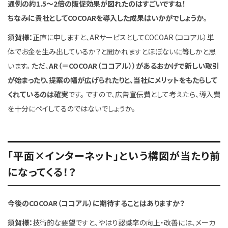
通例の約1.5～2倍の販促効果が図れたのはすごいですね！
ちなみに貴社としてCOCOARを導入した成果はいかがでしょうか。
須賀様：
正直に申しますと、ARサービスとしてCOCOAR（ココアル）単
体でお金を生み出しているか？と聞かれますとほぼないに等しかと思
います。 ただ、
AR（＝COCOAR（ココアル））があるおかげで新しい取引
が始まったり、提案の幅が広げられたりと、当社にメリットをもたらして
くれているのは確実
です。 ですので、広告宣伝費として考えたら、導入費
を十分にペイしてるのではないでしょうか。
「平面×インターネット」という構図が当たり前
になってくる！？
今後のCOCOAR（ココアル）に期待することはありますか？
須賀様：
技術的な要望ですと、やはり認識率の向上・改善には、メーカ