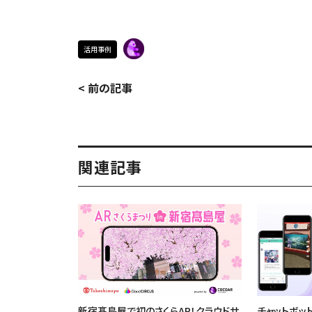
活用事例
< 前の記事
関連記事
チャットボッ
新宿髙島屋で初のさくらAR！クラウドサ