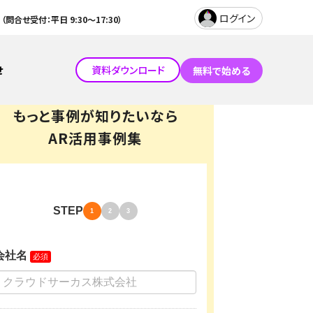
ログイン
（問合せ受付：平日 9:30～17:30）
せ
資料ダウンロード
無料で始める
電子ブック・動画共有
もっと事例が知りたいなら
デル作成
ARアプリ「COCOAR」
AR活用事例集
チャット接客
製品一覧