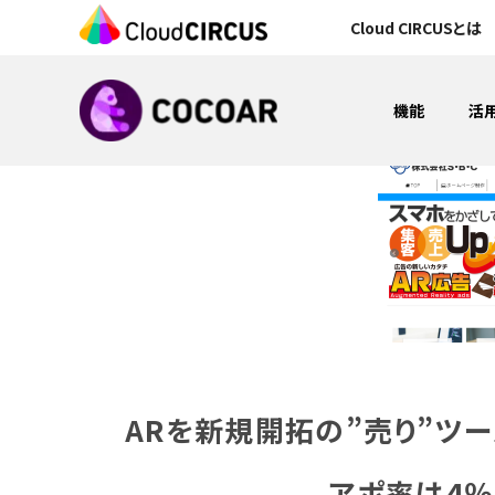
Cloud CIRCUSとは
機能
活
MA（マーケティングオートメーション）
A
(new!) 空間認識「VPS」
CMS&オウンドメディア構築
ARを新規開拓の”売り”ツー
アポ率は4％