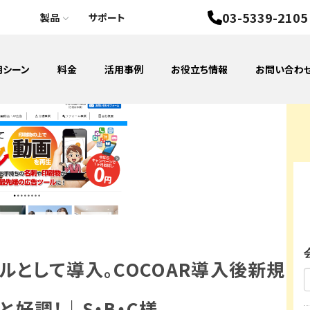
03-5339-2105
製品
サポート
用シーン
料金
活用事例
お役立ち情報
お問い合わ
アプリAR
データベース構築
Rスタンプラリー
期間・GPSカスタマイズ
GPS
３Dモ
ウェブAR
CSM（カスタマーサクセスマネジメントシステム）
ルとして導入。COCOAR導入後新規
と好調！｜S・B・C様